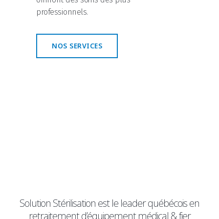
professionnels.
NOS SERVICES
Nos partenaires:
Essay Writer
,
Write My Essay
.
Solution Stérilisation est le leader québécois en
retraitement d’équipement médical & fier